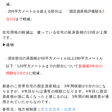
減」
200平方メートルを超える部分は、「固定資産税評価額を
3
分の1
まで軽減」
住宅用地の軽減は、建っている住宅の
延床面積の10倍が上限
です。
▶建物
居住部分の床面積が50平方メートル以上280平方メートル
以下「120平方メートルまでの部分について
新築後3年分の
税額を2分の1
に軽減」
新築の二世帯住宅の固定資産税は、3年間税額が2分の1にな
りますが、4年目からは通常の税額になります。
4年目に固定
資産税が急に高くなったと感じる
のは、3年間の軽減措置が適
用されていたからなのです。
参照元：
地方税制度｜
固定資産税｜総務省