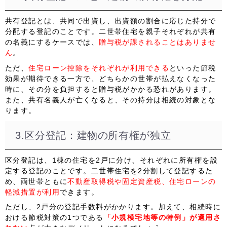
共有登記とは、共同で出資し、出資額の割合に応じた持分で
分配する登記のことです。二世帯住宅を親子それぞれが共有
の名義にするケースでは、
贈与税が課されることはありませ
ん
。
ただ、
住宅ローン控除をそれぞれが利用できる
といった節税
効果が期待できる一方で、どちらかの世帯が払えなくなった
時に、その分を負担すると
贈与税がかかる恐れ
があります。
また、共有名義人が亡くなると、その
持分は相続の対象
とな
ります。
3.区分登記：建物の所有権が独立
区分登記は、
1棟の住宅を2戸
に分け、それぞれに所有権を設
定する登記のことです。二世帯住宅を2分割して登記するた
め、両世帯ともに
不動産取得税や固定資産税、住宅ローンの
軽減措置が利用
できます。
ただし、2戸分の登記手数料がかかります。加えて、相続時に
おける節税対策の1つである
「小規模宅地等の特例」が適用さ