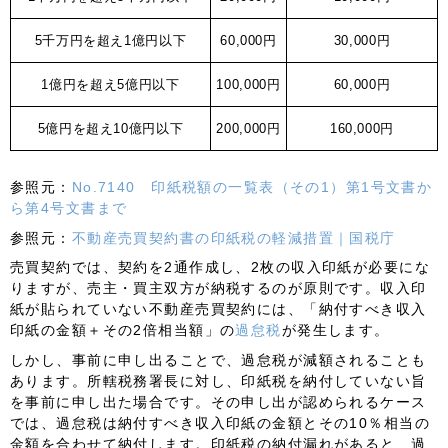
5千万円を超え1億円以下
60,000円
30,000円
1億円を超え5億円以下
100,000円
60,000円
5億円を超え10億円以下
200,000円
160,000円
参照元：
No.7140 印紙税額の一覧表（その1）第1号文書か
ら第4号文書まで
参照元：
不動産売買契約書の印紙税の軽減措置｜国税庁
売買契約
では、契約を2通作成し、2枚の収入印紙が必要にな
りますが、
売主・買主双方が納税するのが原則
です。収入印
紙が貼られていない不動産売買契約には、「納付すべき収入
印紙の金額＋その2倍相当額」の
過怠税
が発生します。
しかし、事前に申し出ることで、過怠税が減額されることも
あります。所轄税務署長に対し、印紙税を納付していない旨
を事前に申し出た場合です。その申し出が認められるケース
では、過怠税は納付すべき収入印紙の金額とその10％相当の
金額を合わせて納付します。印紙税の納付漏れがあると、過