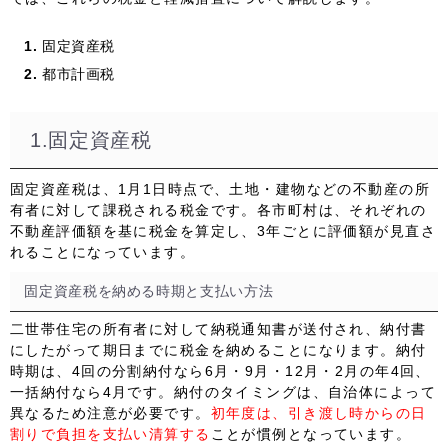
固定資産税
都市計画税
1.固定資産税
固定資産税は、
1月1日時点
で、土地・建物などの
不動産の所
有者
に対して課税される税金です。各市町村は、それぞれの
不動産評価額を基に税金を算定し、3年ごとに評価額が見直さ
れることになっています。
固定資産税を納める時期と支払い方法
二世帯住宅の所有者に対して納税通知書が送付され、納付書
にしたがって期日までに税金を納めることになります。納付
時期は、4回の分割納付なら6月・9月・12月・2月の年4回、
一括納付なら4月です。
納付のタイミングは、自治体によって
異なる
ため注意が必要です。
初年度は、引き渡し時からの日
割りで負担を支払い清算する
ことが慣例となっています。