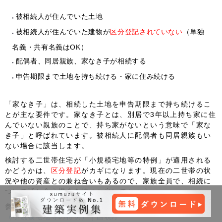
被相続人が住んでいた土地
被相続人が住んでいた建物が
区分登記されていない
（単独
名義・共有名義はOK）
配偶者、同居親族、家なき子が相続する
申告期限まで土地を持ち続ける・家に住み続ける
「
家なき子
」は、相続した土地を申告期限まで持ち続けるこ
とが主な要件です。家なき子とは、別居で3年以上持ち家に住
んでいない親族のことで、持ち家がないという意味で「家な
き子」と呼ばれています。
被相続人に配偶者も同居親族もい
ない場合
に該当します。
検討する二世帯住宅が「小規模宅地等の特例」が適用される
かどうかは、
区分登記
がカギになります。現在の二世帯の状
況や他の資産との兼ね合いもあるので、家族全員で、相続に
ついて話し合う機会を持つと良いでしょう。
参照元：
相続した事業の用や居住の用の宅地等の価額の特例
（小規模宅地等の特例）｜国税庁