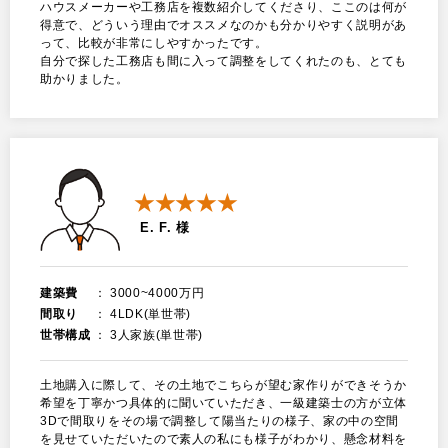
ハウスメーカーや工務店を複数紹介してくださり、ここのは何が
得意で、どういう理由でオススメなのかも分かりやすく説明があ
って、比較が非常にしやすかったです。
自分で探した工務店も間に入って調整をしてくれたのも、とても
助かりました。
★★★★★
E. F. 様
建築費
3000~4000万円
間取り
4LDK(単世帯)
世帯構成
3人家族(単世帯)
土地購入に際して、その土地でこちらが望む家作りができそうか
希望を丁寧かつ具体的に聞いていただき、一級建築士の方が立体
3Dで間取りをその場で調整して陽当たりの様子、家の中の空間
を見せていただいたので素人の私にも様子がわかり、懸念材料を