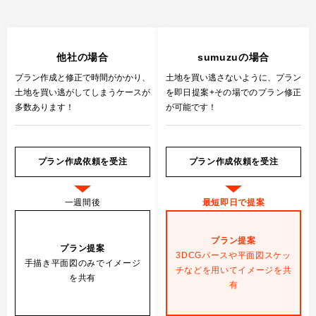
他社の場合
sumuzuの場合
プラン作成と修正で時間がかかり、
土地を買い逃さないように、
プラン
土地を買い逃がしてしまうケースが
を即日提案+その場でのプラン修正
多数あります！
が可能です！
プラン作成依頼を受注
プラン作成依頼を受注
一週間後
最短即日で提案
プラン提案
プラン提案
3DCGパースや平面図スケッ
手描き平面図のみでイメージ
チなどを
用いてイメージを共
を共有
有