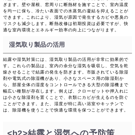
ぎます。壁や屋根、窓周りに断熱材を施すことで、室内温度
を均一に保ち、冷たい表面での水蒸気の凝結を抑えることが
できます。これにより、湿気が原因で発生するカビや悪臭の
リスクも減少します。断熱改修は初期投資は必要ですが、快
適な室内環境とエネルギー効率の向上につながります。
湿気取り製品の活用
結露や湿気対策には、湿気取り製品の活用が非常に効果的で
す。これらの製品は、室内の余分な湿気を吸収し、空気を乾
燥させることで結露の発生を防ぎます。市販されている除湿
剤や電気式の除湿機があり、小さなスペース用の除湿剤か
ら、部屋全体の湿度をコントロールできる大型の除湿機まで
幅広い種類が存在します。例えば、クローゼットや押入れに
は小さな除湿剤を置くことで、衣類にカビが生えるのを防ぐ
ことができます。また、湿度が特に高い浴室やキッチンで
は、除湿機を使うことで快適な環境を保つことができます。
<h2>結露と湿気への予防策