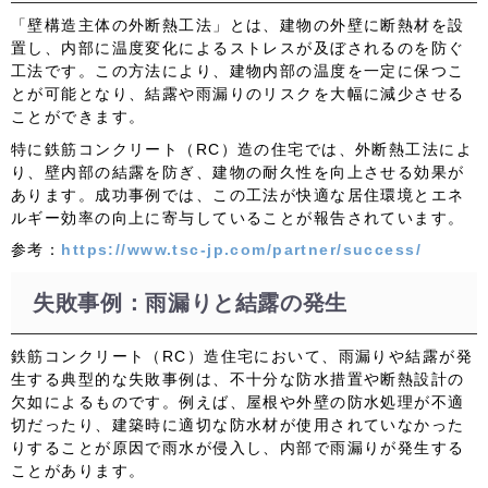
「壁構造主体の外断熱工法」とは、建物の外壁に断熱材を設
置し、内部に温度変化によるストレスが及ぼされるのを防ぐ
工法です。この方法により、建物内部の温度を一定に保つこ
とが可能となり、結露や雨漏りのリスクを大幅に減少させる
ことができます。
特に鉄筋コンクリート（RC）造の住宅では、外断熱工法によ
り、壁内部の結露を防ぎ、建物の耐久性を向上させる効果が
あります。成功事例では、この工法が快適な居住環境とエネ
ルギー効率の向上に寄与していることが報告されています。
参考：
https://www.tsc-jp.com/partner/success/
失敗事例：雨漏りと結露の発生
鉄筋コンクリート（RC）造住宅において、雨漏りや結露が発
生する典型的な失敗事例は、不十分な防水措置や断熱設計の
欠如によるものです。例えば、屋根や外壁の防水処理が不適
切だったり、建築時に適切な防水材が使用されていなかった
りすることが原因で雨水が侵入し、内部で雨漏りが発生する
ことがあります。