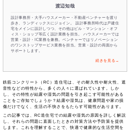
渡辺知哉
設計事務所・大手ハウスメーカー・不動産ベンチャーを渡り
歩き、ランディックスにジョイン。 設計事務所時代は戸建住
宅をメインに設計しつつ、その他はビル・マンション・オフ
ィス・ショップ等広く設計業務を担当。 ハウスメーカーでは
営業・設計・IC業務を兼務。ベンチャーではリノベーション
のワンストップサービス業務を担当。営業・設計の両面から
サポートします。
続きを見る→
鉄筋コンクリート（RC）造住宅は、その耐久性や耐火性、遮
音性などの特性から、多くの人々に選ばれています。しか
し、その特性が結露や湿気の問題を引き起こす可能性がある
ことをご存知でしょうか？結露や湿気は、健康問題や家の損
傷だけでなく、生活の不快さをもたらす可能性があります。
この記事では、RC造住宅での結露や湿気の原因を詳しく解説
し、それらの問題に直面したときの対策方法や予防策を提供
します。これを理解することで、快適で健康的な生活空間を