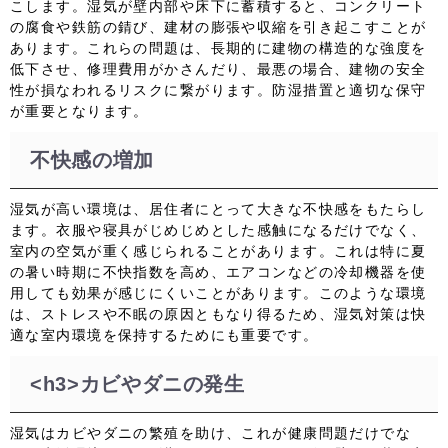
こします。湿気が壁内部や床下に蓄積すると、コンクリート
の腐食や鉄筋の錆び、建材の膨張や収縮を引き起こすことが
あります。これらの問題は、長期的に建物の構造的な強度を
低下させ、修理費用がかさんだり、最悪の場合、建物の安全
性が損なわれるリスクに繋がります。防湿措置と適切な保守
が重要となります。
不快感の増加
湿気が高い環境は、居住者にとって大きな不快感をもたらし
ます。衣服や寝具がじめじめとした感触になるだけでなく、
室内の空気が重く感じられることがあります。これは特に夏
の暑い時期に不快指数を高め、エアコンなどの冷却機器を使
用しても効果が感じにくいことがあります。このような環境
は、ストレスや不眠の原因ともなり得るため、湿気対策は快
適な室内環境を保持するためにも重要です。
<h3>カビやダニの発生
湿気はカビやダニの繁殖を助け、これが健康問題だけでな