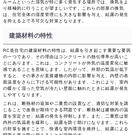
ルームといった湿気が特に多く発生する場所では、換気をよ
り積極的に行うことが望ましいです。これらの部屋の換気
は、住宅全体の湿度管理にも大きな影響を与え、結露の発生
を抑える上で不可欠な対策となります。
建築材料の特性
RC造住宅の建築材料の特性は、結露を引き起こす重要な要因
の一つであり、その理由はコンクリートの熱伝導率が高いこ
とにあります。これは、コンクリートが外気の温度変化に敏
感であることを意味します。したがって、外部の気温が低下
すると、その寒さが直接建物の内部に影響を与え、内壁の表
面温度をさらに下げる可能性があります。これにより、室内
の暖かく湿った空気が冷たい壁面に触れたときに結露が発生
しやすくなります。
これは、断熱材の追加や二重窓の設置など、適切な対策を講
じることで改善が期待できる問題です。断熱材は建物内の温
度を安定させ、結露の発生を抑制します。また、二重窓は室
内外の気温差を緩和し、結露を防ぐ助けになります。これら
の対策を施すことで、快適な室内環境を維持し、結露による