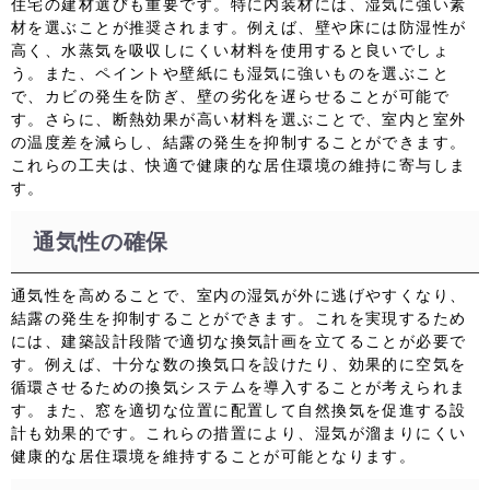
住宅の建材選びも重要です。特に内装材には、湿気に強い素
材を選ぶことが推奨されます。例えば、壁や床には防湿性が
高く、水蒸気を吸収しにくい材料を使用すると良いでしょ
う。また、ペイントや壁紙にも湿気に強いものを選ぶこと
で、カビの発生を防ぎ、壁の劣化を遅らせることが可能で
す。さらに、断熱効果が高い材料を選ぶことで、室内と室外
の温度差を減らし、結露の発生を抑制することができます。
これらの工夫は、快適で健康的な居住環境の維持に寄与しま
す。
通気性の確保
通気性を高めることで、室内の湿気が外に逃げやすくなり、
結露の発生を抑制することができます。これを実現するため
には、建築設計段階で適切な換気計画を立てることが必要で
す。例えば、十分な数の換気口を設けたり、効果的に空気を
循環させるための換気システムを導入することが考えられま
す。また、窓を適切な位置に配置して自然換気を促進する設
計も効果的です。これらの措置により、湿気が溜まりにくい
健康的な居住環境を維持することが可能となります。