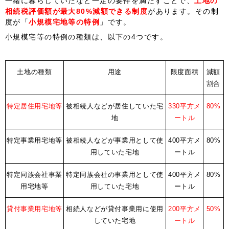
一緒に暮らしていたなど一定の要件を満たすことで、
土地の
相続税評価額が最大80%減額できる制度
があります。その制
度が「
小規模宅地等の特例
」です。
小規模宅等の特例の種類は、以下の4つです。
土地の種類
用途
限度面積
減額
割合
特定居住用宅地等
被相続人などが居住していた宅
330平方メ
80%
地
ートル
特定事業用宅地等
被相続人などが事業用として使
400平方メ
80%
用していた宅地
ートル
特定同族会社事業
特定同族会社の事業用として使
400平方メ
80%
用宅地等
用していた宅地
ートル
貸付事業用宅地等
相続人などが貸付事業用に使用
200平方メ
50%
していた宅地
ートル