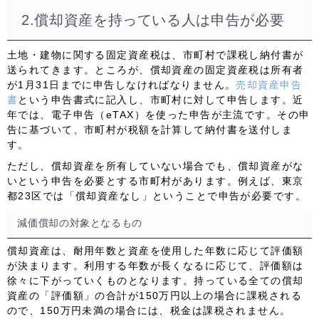
2.償却資産を持っている人は申告が必要
土地・建物に関する固定資産税は、市町村で課税し納付書が
送られてきます。ところが、償却資産の固定資産税は所有者
が
1月31日までに申告
しなければなりません。
売却資産申告
書
という申告書式に記入し、市町村に対して申告します。近
年では、電子申告（eTAX）を使った申告が主流です。その申
告に基づいて、市町村が税額を計算して納付書を送付しま
す。
ただし、償却資産を所有していない場合でも、償却資産がな
いという申告を必要とする市町村があります。例えば、東京
都23区では「償却資産なし」ということで申告が必要です。
減価償却の対象となるもの
償却資産は、耐用年数と資産を使用した年数に応じて評価額
が決まります。利用する年数が長くなるに応じて、評価額は
徐々に下がっていくものとなります。持っている全ての償却
資産の「評価額」の合計が150万円以上の場合に課税される
ので、150万円未満の場合には、税金は課税されません。