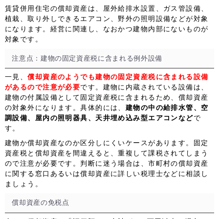
賃貸併用住宅の償却資産は、屋外給排水設置、ガス管設備、
植栽、取り外しできるエアコン、野外の照明設備などが対象
になります。経営に関連し、なおかつ建物内部にないものが
対象です。
注意点：建物の固定資産税に含まれる例外設備
一見、
償却資産のようでも建物の固定資産税に含まれる設備
があるので注意が必要
です。建物に内蔵されている設備は、
建物の付属設備として固定資産税に含まれるため、償却資産
の対象外になります。具体的には、
建物の中の給排水管、空
調設備、屋内の照明器具、天井埋め込み型エアコンなど
で
す。
建物か償却資産なのか区分しにくいケースがあります。固定
資産税と償却資産を間違えると、重複して課税されてしまう
ので注意が必要です。判断に迷う場合は、市町村の償却資産
に関する窓口あるいは償却資産に詳しい税理士などに相談し
ましょう。
償却資産の免税点