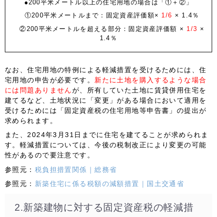
●200平米メートル以上の住宅用地の場合は「①＋②」
①200平米メートルまで：固定資産評価額×
1/6
× 1.4％
②200平米メートルを超える部分：固定資産評価額 ×
1/3
×
1.4％
なお、住宅用地の特例による軽減措置を受けるためには、
住
宅用地の申告が必要
です。
新たに土地を購入するような場合
には問題ありません
が、所有していた土地に賃貸併用住宅を
建てるなど、
土地状況に「変更」がある場合
において適用を
受けるためには「固定資産税の住宅用地等申告書」の提出が
求められます。
また、
2024年3月31日までに住宅を建てる
ことが求められま
す。軽減措置については、今後の税制改正により変更の可能
性があるので要注意です。
参照元：
税負担措置関係｜総務省
参照元：
新築住宅に係る税額の減額措置｜国土交通省
2.新築建物に対する固定資産税の軽減措