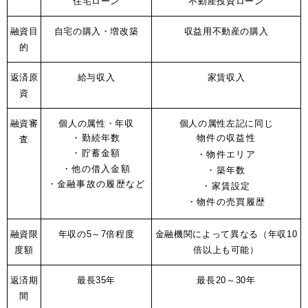
住宅ローン
不動産投資ローン
融資目
自宅の購入・増改築
収益用不動産の購入
的
返済原
給与収入
家賃収入
資
融資審
個人の属性
・年収
個人の属性
左記に同じ
・勤続年数
物件の収益性
査
・貯蓄金額
・物件エリア
・他の借入金額
・築年数
・金融事故の履歴など
・家賃設定
・物件の売買履歴
融資限
年収の5～7倍程度
金融機関によって異なる
（年収10
度額
倍以上も可能）
返済期
最長35年
最長20～30年
間