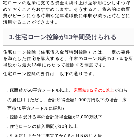
宅ローンの返済に充てる資金を繰り上げ返済用に少しずつ貯
めておくことをおすすめします。そうすると、将来的に教育
費がピークになる時期や定年退職後に年収が減った時などに
活用することができます。
3.住宅ローン控除が13年間受けられる
住宅ローン控除（住宅借入金等特別控除）とは、一定の要件
を満たした住宅を購入すると、
年末のローン残高の0.7％を所
得税から最大13年にわたって控除する制度
です。
住宅ローン控除の要件は、以下の通りです。
床面積が
50平方メートル以上
、
床面積の2分の1以上
が自ら
の居住用（ただし、合計所得金額1,000万円以下の場合、床
面積
40平方メートルに緩和
）
控除を受ける年の
合計所得金額が2,000万以下
住宅ローンの
借入期間が10年以上
引き渡しまたは工事完了から
6ヶ月以内
に入居