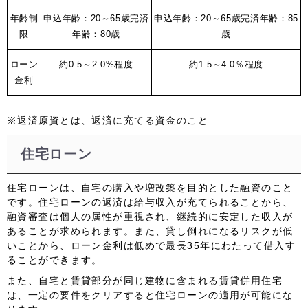
年齢制
申込年齢：20～65歳
完済
申込年齢：20～65歳
完済年齢：85
限
年齢：80歳
歳
ローン
約0.5～2.0%程度
約1.5～4.0％程度
金利
※返済原資とは、返済に充てる資金のこと
住宅ローン
住宅ローンは、自宅の購入や増改築を目的とした融資のこと
です。住宅ローンの返済は
給与収入
が充てられることから、
融資審査は個人の属性が重視
され、
継続的に安定した収入
が
あることが求められます。また、貸し倒れになるリスクが低
いことから、ローン金利は低めで最長35年にわたって借入す
ることができます。
また、自宅と賃貸部分が同じ建物に含まれる
賃貸併用住宅
は、一定の要件をクリアすると住宅ローンの適用が可能
にな