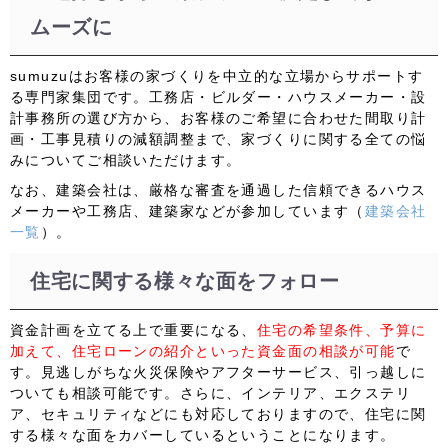
ムーズに
sumuzu
はお客様の家づくりを中立的な立場からサポートす
る専門家集団です。工務店・ビルダー・ハウスメーカー・設
計事務所の選び方から、お客様のご希望に合わせた間取り計
画・工事見積りの減額調整まで、家づくりに関する全ての悩
みについてご相談いただけます。
なお、建築会社は、厳格な審査を通過した信頼できるハウス
メーカーや工務店、建築家などが参加しています（
建築会社
一覧
）。
住宅に関する様々な面をフォロー
資金計画を立てる上で重要になる、
住宅の希望条件、予算に
加えて、住宅ローンの紹介といった資金面の相談が可能
で
す。見逃しがちな
火災保険やアフターサービス、引っ越し
に
ついても相談可能です。さらに、
インテリア、エクステリ
ア、セキュリティ
などにも対応しておりますので、住宅に関
する様々な面をカバーしているということになります。