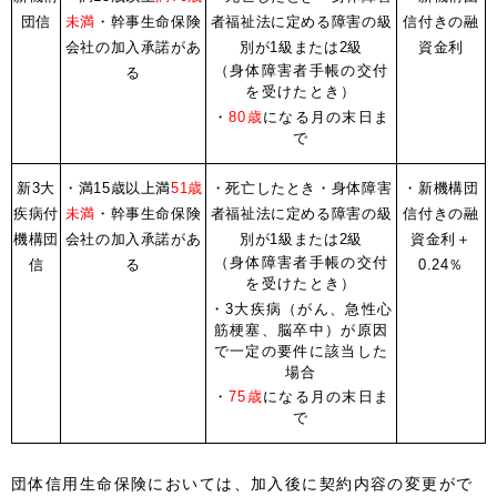
団信
未満
・幹事生命保険
者福祉法に定める障害の級
信付きの融
会社の加入承諾があ
別が1級または2級
資金利
（身体障害者手帳の交付
る
を受けたとき）
・
80歳
になる月の末日ま
で
新3大
・満15歳以上
満
51歳
・死亡したとき
・身体障害
・新機構団
疾病付
未満
・幹事生命保険
者福祉法に定める障害の級
信付きの融
機構団
会社の加入承諾があ
別が1級または2級
資金利＋
（身体障害者手帳の交付
信
る
0.24％
を受けたとき）
・3大疾病（がん、急性心
筋梗塞、脳卒中）が原因
で一定の要件に該当した
場合
・
75歳
になる月の末日ま
で
団体信用生命保険においては、加入後に契約内容の変更がで