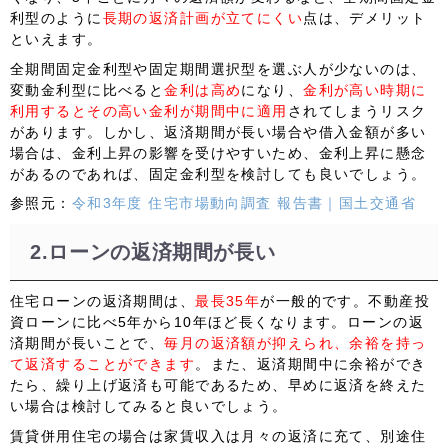
利型のように
長期の返済計画が立てにくい
点は、デメリット
といえます。
全期間固定金利型
や
固定期間選択型
を選ぶ人が少ないのは、
変動金利型に比べると
金利は高め
になり、
金利が高い時期に
利用するとその高い金利が期間中に適用
されてしまうリスク
があります。しかし、返済期間が長い場合や借入金額が多い
場合は、金利上昇の影響を受けやすいため、金利上昇に懸念
があるのであれば、固定金利型を検討しても良いでしょう。
参照元：
令和3年度 住宅市場動向調査 報告書｜国土交通省
2.ローンの返済期間が長い
住宅ローンの返済期間は、
最長35年
が一般的です。不動産投
資ローンに比べ5年から10年ほど長くなります。ローンの返
済期間が長いことで、
毎月の返済額が抑えられ、余裕を持っ
て返済することができます
。
また、返済期間中に余裕ができ
たら、繰り上げ返済も可能であるため、早めに返済を終えた
い場合は検討してみると良いでしょう。
賃貸併用住宅の場合は家賃収入は月々の返済に充て、別途住