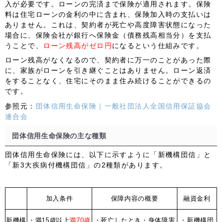
入が必要です。ローンの完済まで保険が適用されます。保険
料は住宅ローンの金利の中に含まれ、保険加入時の支払いは
ありません。これは、
契約者が死亡や高度障害状態になった
場合に、保険会社が銀行へ保険金（債務残高相当分）を支払
うことで、
ローン残高がゼロ円
になるという仕組み
です。
ローン残高がなくなるので、契約者に万一のことがあった際
に、家族がローンを引き継ぐことはありません。ローン返済
をすることなく、住宅にそのまま住み続けることができるの
です。
参照元：
団体信用生命保険｜一般社団法人全国信用保証協会
連合会
団体信用生命保険の主な種類
団体信用生命保険には、以下に示すように「新機構団信」と
「新3大疾病付機構団信」の2種類があります。
加入条件
保障内容の概要
融資金利
新機構
・満15歳以上
満70歳
・死亡したとき
・身体障害
・新機構団