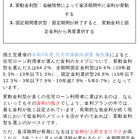
変動金利型：金融情勢によって返済期間中に金利が変動
する
固定期間選択型：固定期間が終了すると、変動金利と固
定金利から再度選択する
国土交通省の
令和3年度 住宅市場動向調査 報告書
によると、
住宅ローン利用者が選んだ金利のタイプについて、
変動金利
型を選んだ人は64.2%
、全期間固定金利型は6.6%（10年超
5.3%・10年以下1.3%）、固定金利選択型28.8%（10年以下
12.3%・3年以下7.9%・10年超7.9%・5年0.7%）となって
います。
変動金利型
が多くの住宅ローン利用者に選ばれるのは、なん
といってもその
金利の低さ
でしょう。金利プランの中では、
最も金利が低く設定されています。長期的な低金利が続く現
状において低金利のメリットを活かすのであれば、変動金利
型を選ぶのがベストです。
ただ、返済期間が長期になるほど
金利が上昇するリスク
が高
くなり、5年ごとに月々の返済額が変わるなど、全期間固定金