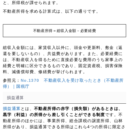
と、所得税が課せられます。
不動産所得を求める計算式は、以下の通りです。
不動産所得＝総収入金額－必要経費
総収入金額には、家賃収入以外に、頭金や更新料、敷金（返
還を要しないもの）、共益費があります。また、必要経費に
は、不動産収入を得るために直接必要な費用のうち家事上の
経費と明確に区分できるものであり、固定資産税、損害保険
料、減価償却費、修繕費が挙げられます。
参照元：
No.1370 不動産収入を受け取ったとき（不動産所
得）｜国税庁
損益通算
損益通算
とは、
不動産所得の赤字（損失額）があるときは、
黒字（利益）の所得から差し引くことができる制度
です。不
動産所得のほかには、事業所得、総合課税の譲渡所得、山林
所得があり、損益通算できる所得はこれら4つの所得に限定さ