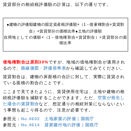
賃貸部分の相続税評価額の計算は、以下の通りです。
●建物の評価額
建物の固定資産税評価額×（1－借家権割合×賃貸割
合）×賃貸部分の面積比率
●土地の評価額
自用地としての価額×（1－借地権割合×賃貸割合）×賃貸部分の面
積比率
借地権割合は原則30%
ですが、地域の借地権割合が適用され
るので、
路線価図・評価倍率表
から確認してみてください。
賃貸割合は、建物の床面積の合計に対して、実際に賃貸され
ている面積の割合のことです。
ここまで見てきたように、賃貸併用住宅は、土地や建物の相
続税評価額を減額することができます。ただ、
空室が発生し
た場合の賃貸割合
など、想定通りの相続対策にならないとい
う事態も起こり得るので、注意が必要です。
参照元：
No.4602 土地家屋の評価｜国税庁
参照元：
No.4614 貸家建付地の評価｜国税庁