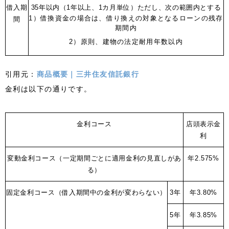
借入期
35年以内（1年以上、1カ月単位）
ただし、次の範囲内とする
1）借換資金の場合は、借り換えの対象となるローンの残存
間
期間内
2）原則、建物の法定耐用年数以内
引用元：
商品概要｜三井住友信託銀行
金利は以下の通りです。
金利コース
店頭表示金
利
変動金利コース
（一定期間ごとに適用金利の見直しがあ
年2.575%
る）
固定金利コース
（借入期間中の金利が変わらない）
3年
年3.80%
5年
年3.85%