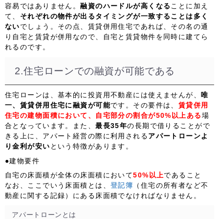
容易ではありません。
融資のハードルが高くなる
ことに加え
て、
それぞれの物件が出るタイミングが一致することは多く
ない
でしょう。その点、賃貸併用住宅であれば、その名の通
り自宅と賃貸が併用なので、自宅と賃貸物件を同時に建てら
れるのです。
2.住宅ローンでの融資が可能である
住宅ローンは、基本的に投資用不動産には使えませんが、
唯
一、賃貸併用住宅に融資が可能
です。その要件は、
賃貸併用
住宅の建物面積において、自宅部分の割合が50%以上ある
場
合となっています。また、
最長35年
の長期で借りることがで
きる上に、アパート経営の際に利用される
アパートローンよ
り金利が安い
という特徴があります。
●建物要件
自宅の床面積が全体の床面積において
50%以上
であること
なお、ここでいう床面積とは、
登記簿
（住宅の所有者など不
動産に関する記録）にある床面積でなければなりません。
アパートローンとは