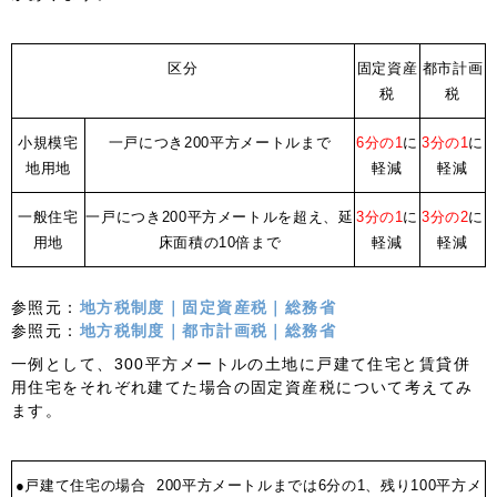
区分
固定資産
都市計画
税
税
小規模宅
一戸につき200平方メートルまで
6分の1
に
3分の1
に
地用地
軽減
軽減
一般住宅
一戸につき200平方メートルを超え、延
3分の1
に
3分の2
に
用地
床面積の10倍まで
軽減
軽減
参照元：
地方税制度｜固定資産税｜総務省
参照元：
地方税制度｜都市計画税｜総務省
一例として、300平方メートルの土地に戸建て住宅と賃貸併
用住宅をそれぞれ建てた場合の固定資産税について考えてみ
ます。
●戸建て住宅の場合
200平方メートルまでは6分の1、残り100平方メ