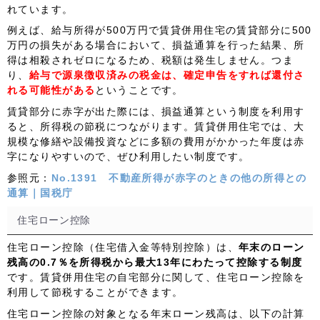
れています。
例えば、給与所得が500万円で賃貸併用住宅の賃貸部分に500
万円の損失がある場合において、損益通算を行った結果、所
得は相殺されゼロになるため、税額は発生しません。つま
り、
給与で源泉徴収済みの税金は、確定申告をすれば還付さ
れる可能性がある
ということです。
賃貸部分に赤字が出た際には、損益通算という制度を利用す
ると、所得税の節税につながります。賃貸併用住宅では、大
規模な修繕や設備投資などに多額の費用がかかった年度は赤
字になりやすいので、ぜひ利用したい制度です。
参照元：
No.1391 不動産所得が赤字のときの他の所得との
通算｜国税庁
住宅ローン控除
住宅ローン控除（住宅借入金等特別控除）は、
年末のローン
残高の0.7％を所得税から最大13年にわたって控除する制度
です。賃貸併用住宅の自宅部分に関して、住宅ローン控除を
利用して節税することができます。
住宅ローン控除の対象となる年末ローン残高は、以下の計算