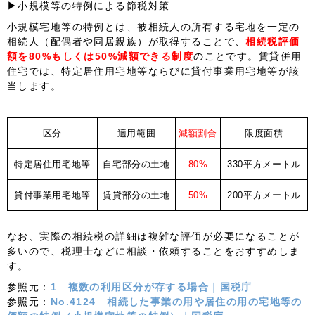
▶小規模等の特例による節税対策
小規模宅地等の特例とは、被相続人の所有する宅地を一定の
相続人（配偶者や同居親族）が取得することで、
相続税評価
額を80%もしくは50%減額できる制度
のことです。賃貸併用
住宅では、特定居住用宅地等ならびに貸付事業用宅地等が該
当します。
区分
適用範囲
減額割合
限度面積
特定居住用宅地等
自宅部分の土地
80%
330平方メートル
貸付事業用宅地等
賃貸部分の土地
50%
200平方メートル
なお、実際の相続税の詳細は複雑な評価が必要になることが
多いので、税理士などに相談・依頼することをおすすめしま
す。
参照元：
1 複数の利用区分が存する場合｜国税庁
参照元：
No.4124 相続した事業の用や居住の用の宅地等の