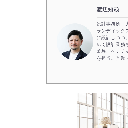
渡辺知哉
設計事務所・
ランディック
に設計しつつ
広く設計業務
兼務。ベンチ
を担当。営業