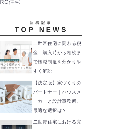
RC住宅
新着記事
TOP NEWS
二世帯住宅に関わる税
金｜購入時から相続ま
で軽減制度を分かりや
すく解説
【決定版】家づくりの
パートナー｜ハウスメ
ーカーと設計事務所、
最適な選択は？
二世帯住宅における完