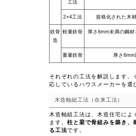
工法
2×4工法
規格化された木
鉄骨
軽量鉄骨
厚さ6mm未満の鋼
造
重量鉄骨
厚さ6m
それぞれの工法を解説します。
応しているハウスメーカーを選
木造軸組工法（在来工法）
木造軸組工法は、木造住宅によ
ます。
柱と梁で骨組みを築き、
る工法
です。