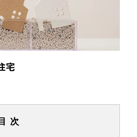
住宅
目 次