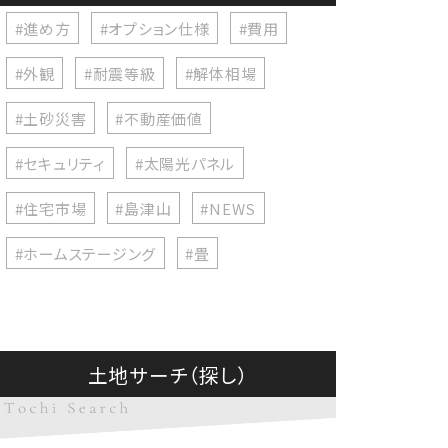
#進め方
#オプション仕様
#費用
#外観
#耐震等級
#解体相場
#土砂災害
#不動産価値
#セキュリティ
#太陽光パネル
#住宅市場
#島津山
#NEWS
#ホームステージング
#畳
土地サーチ（探し）