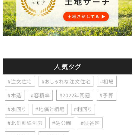
人気タグ
#注文住宅
#おしゃれな注文住宅
#相場
#木造
#容積率
#2022年問題
#予算
#水回り
#地価と相場
#利回り
#北側斜線制限
#砧公園
#渋谷区