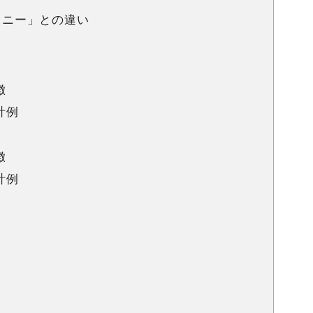
ルコニー」との違い
徴
計例
徴
計例
例