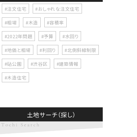
#注文住宅
#おしゃれな注文住宅
#相場
#木造
#容積率
#2022年問題
#予算
#水回り
#地価と相場
#利回り
#北側斜線制限
#砧公園
#渋谷区
#建築情報
#木造住宅
土地サーチ（探し）