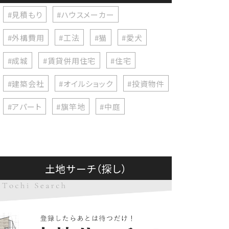
#見積もり
#ハウスメーカー
#外構費用
#工法
#猫
#愛犬
#成城
#賃貸併用住宅
#住宅
#建築会社
#オイルショック
#投資物件
#アパート
#旗竿地
#中庭
土地サーチ（探し）