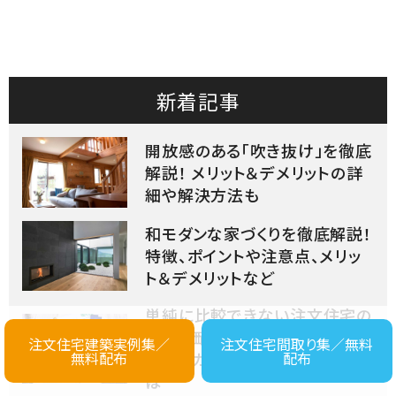
新着記事
開放感のある「吹き抜け」を徹底
解説！ メリット＆デメリットの詳
細や解決方法も
和モダンな家づくりを徹底解説！
特徴、ポイントや注意点、メリッ
ト＆デメリットなど
単純に比較できない注文住宅の
「坪単価」を徹底解説！ 各ハウ
注文住宅建築実例集／
注文住宅間取り集／無料
無料配布
配布
スメーカーの算出方法の違いと
は