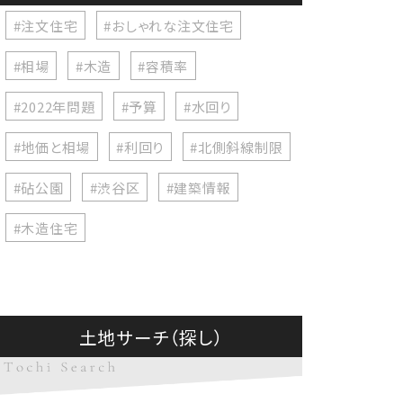
#注文住宅
#おしゃれな注文住宅
#相場
#木造
#容積率
#2022年問題
#予算
#水回り
#地価と相場
#利回り
#北側斜線制限
#砧公園
#渋谷区
#建築情報
#木造住宅
土地サーチ（探し）