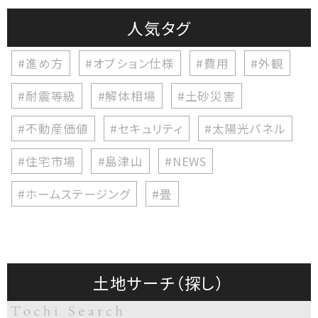
人気タグ
#進め方
#オプション仕様
#費用
#外観
#耐震等級
#解体相場
#土砂災害
#不動産価値
#セキュリティ
#太陽光パネル
#住宅市場
#島津山
#NEWS
#ホームステージング
#畳
土地サーチ（探し）