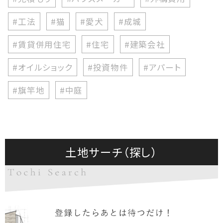
#工法
#猫
#愛犬
#成城
#賃貸併用住宅
#住宅
#建築会社
#オイルショック
#投資物件
#アパート
#旗竿地
#中庭
土地サーチ（探し）