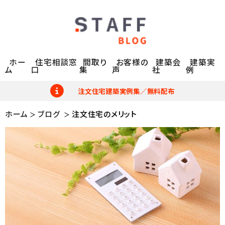
ホー
住宅相談窓
間取り
お客様の
建築会
建築実
ム
口
集
声
社
例
注文住宅建築実例集／無料配布
ホーム
ブログ
注文住宅のメリット