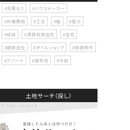
#見積もり
#ハウスメーカー
#外構費用
#工法
#猫
#愛犬
#成城
#賃貸併用住宅
#住宅
#建築会社
#オイルショック
#投資物件
#アパート
#旗竿地
#中庭
土地サーチ（探し）