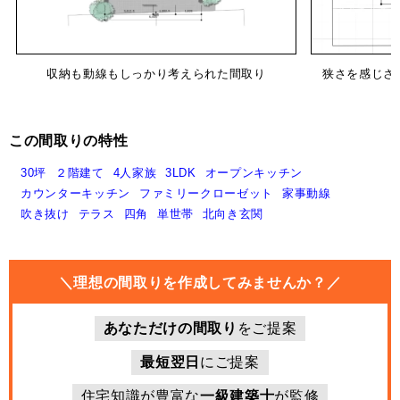
収納も動線もしっかり考えられた間取り
狭さを感じさ
この間取りの特性
30坪
２階建て
4人家族
3LDK
オープンキッチン
カウンターキッチン
ファミリークローゼット
家事動線
吹き抜け
テラス
四角
単世帯
北向き玄関
＼理想の間取りを作成してみませんか？／
あなただけの間取り
をご提案
最短翌日
にご提案
住宅知識が豊富な
一級建築士
が監修