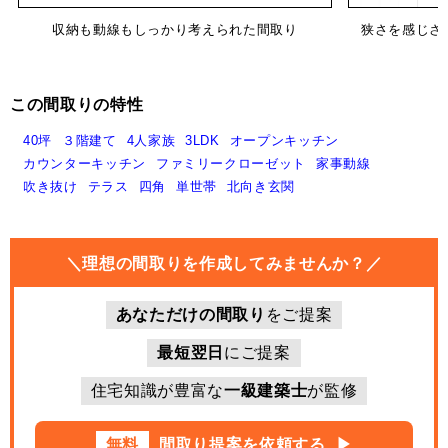
収納も動線もしっかり考えられた間取り
狭さを感じさ
この間取りの特性
40坪
３階建て
4人家族
3LDK
オープンキッチン
カウンターキッチン
ファミリークローゼット
家事動線
吹き抜け
テラス
四角
単世帯
北向き玄関
＼理想の間取りを作成してみませんか？／
あなただけの間取り
をご提案
最短翌日
にご提案
住宅知識が豊富な
一級建築士
が監修
無料
間取り提案を依頼する
▶︎