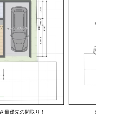
さ最優先の間取り！
趣味趣向に全振り