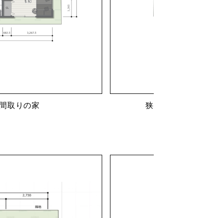
間取りの家
狭小旗竿地でも4L