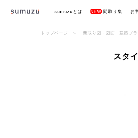
sumuzuとは
NEW
間取り集
お
トップページ
間取り図・図面・建築プラ
スタ