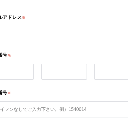
ルアドレス
※
番号
※
-
-
番号
※