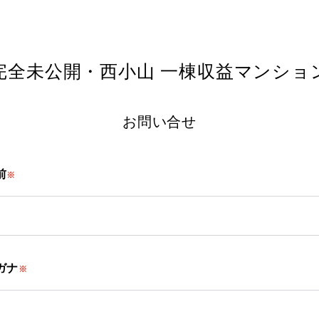
完全未公開・西小山 一棟収益マンショ
お問い合せ
前
※
ガナ
※