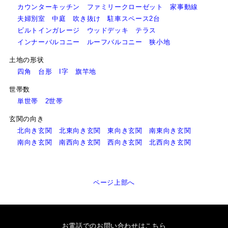
カウンターキッチン
ファミリークローゼット
家事動線
夫婦別室
中庭
吹き抜け
駐車スペース2台
ビルトインガレージ
ウッドデッキ
テラス
インナーバルコニー
ルーフバルコニー
狭小地
土地の形状
四角
台形
I字
旗竿地
世帯数
単世帯
2世帯
玄関の向き
北向き玄関
北東向き玄関
東向き玄関
南東向き玄関
南向き玄関
南西向き玄関
西向き玄関
北西向き玄関
ページ上部へ
お電話でのお問い合わせはこちら