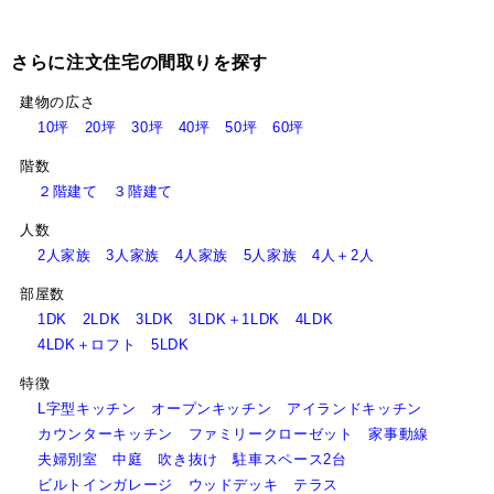
さらに注文住宅の間取りを探す
建物の広さ
10坪
20坪
30坪
40坪
50坪
60坪
階数
２階建て
３階建て
人数
2人家族
3人家族
4人家族
5人家族
4人＋2人
部屋数
1DK
2LDK
3LDK
3LDK＋1LDK
4LDK
4LDK＋ロフト
5LDK
特徴
L字型キッチン
オープンキッチン
アイランドキッチン
カウンターキッチン
ファミリークローゼット
家事動線
夫婦別室
中庭
吹き抜け
駐車スペース2台
ビルトインガレージ
ウッドデッキ
テラス