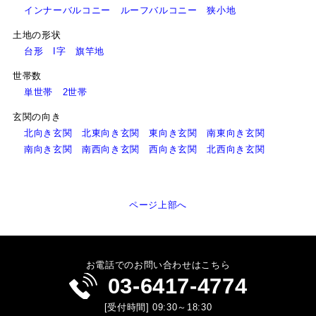
インナーバルコニー
ルーフバルコニー
狭小地
土地の形状
台形
I字
旗竿地
世帯数
単世帯
2世帯
玄関の向き
北向き玄関
北東向き玄関
東向き玄関
南東向き玄関
南向き玄関
南西向き玄関
西向き玄関
北西向き玄関
ページ上部へ
お電話でのお問い合わせはこちら
03-6417-4774
[受付時間] 09:30～18:30