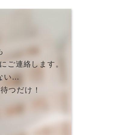
も
にご連絡します。
ない…
を待つだけ！