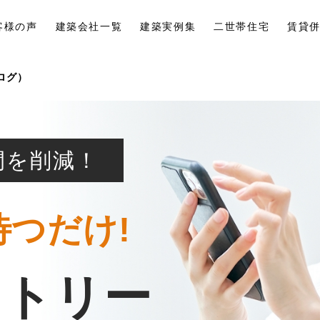
客様の声
建築会社一覧
建築実例集
二世帯住宅
賃貸
ログ）
間を削減！
待つだけ!
ントリー