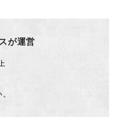
スが運営
上
い。