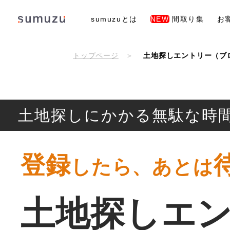
sumuzuとは
NEW
間取り集
お
トップページ
土地探しエントリー（ブ
土地探しにかかる無駄な時
登録
したら、
あとは
土地探しエ