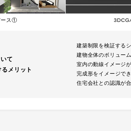
パース①
3DC
建築制限を検証する
建物全体のボリュー
用いて
室内の動線イメージ
けるメリット
完成形をイメージで
住宅会社との認識が