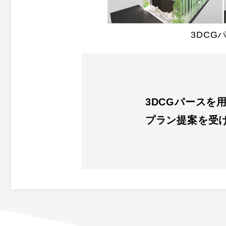
3DCG
3DCGパースを
プラン提案を受