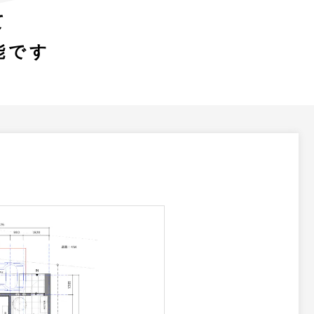
て
能
です