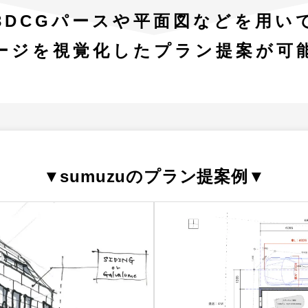
3DCGパースや平面図
などを用い
ージを視覚化
した
プラン提案が可
▼sumuzuのプラン提案例▼