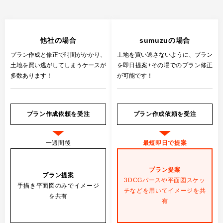
他社の場合
sumuzuの場合
プラン作成と修正で時間がかかり、
土地を買い逃さないように、
プラン
土地を買い逃がしてしまうケースが
を即日提案+その場でのプラン修正
多数あります！
が可能です！
プラン作成依頼を受注
プラン作成依頼を受注
一週間後
最短即日で提案
プラン提案
プラン提案
3DCGパースや平面図スケッ
手描き平面図のみでイメージ
チなどを
用いてイメージを共
を共有
有