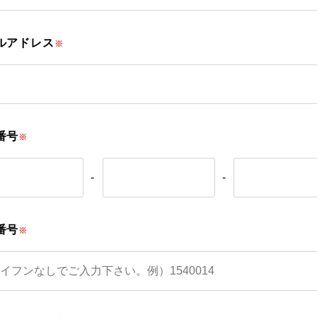
ルアドレス
※
番号
※
-
-
番号
※