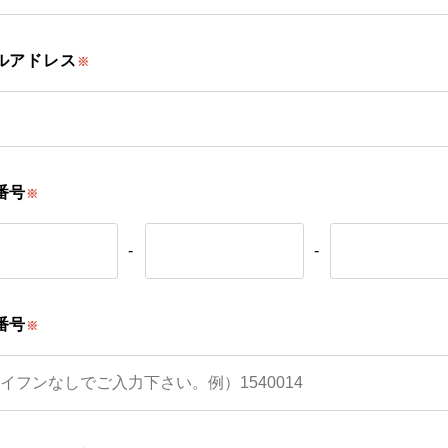
ルアドレス
※
番号
※
-
-
番号
※